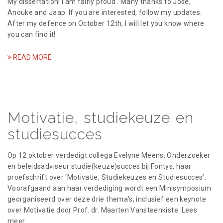
My dissertation! I am fairly proud . Many thanks to José,
a
Anouke and Jaap. If you are interested, follow my updates.
After my defence on October 12th, I will let you know where
t
you can find it!
i
READ MORE
o
n
Motivatie, studiekeuze en
studiesucces
Op 12 oktober verdedigt collega Evelyne Meens, Onderzoeker
en beleidsadviseur studie(keuze)succes bij Fontys, haar
proefschrift over ‘Motivatie, Studiekeuzes en Studiesucces’.
Voorafgaand aan haar verdediging wordt een Minisymposium
georganiseerd over deze drie thema’s, inclusief een keynote
over Motivatie door Prof. dr. Maarten Vansteenkiste. Lees
meer…