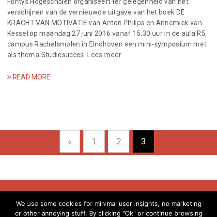
Fontys Hogescholen organiseert ter gelegenheid van het
verschijnen van de vernieuwde uitgave van het boek DE
KRACHT VAN MOTIVATIE van Anton Philips en Annemiek van
Kessel op maandag 27 juni 2016 vanaf 15.30 uur in de aula R5,
campus Rachelsmolen in Eindhoven een mini-symposium met
als thema Studiesucces. Lees meer…
READ MORE
«
1
2
3
© Evelyne Meens - 2018
We use some cookies for minimal user insights, no marketing
or other annoying stuff. By clicking "Ok" or continue browsing