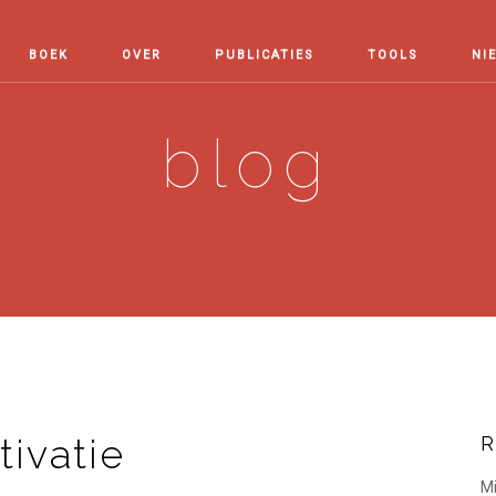
BOEK
OVER
PUBLICATIES
TOOLS
NI
blog
ivatie
R
Mi