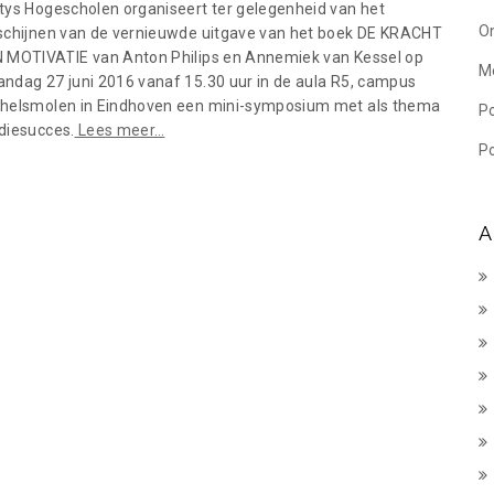
tys Hogescholen organiseert ter gelegenheid van het
On
schijnen van de vernieuwde uitgave van het boek DE KRACHT
 MOTIVATIE van Anton Philips en Annemiek van Kessel op
M
ndag 27 juni 2016 vanaf 15.30 uur in de aula R5, campus
helsmolen in Eindhoven een mini-symposium met als thema
P
diesucces.
Lees meer…
Po
A