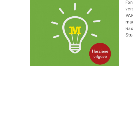
Fon
ver
VAN
maa
Rac
Stu