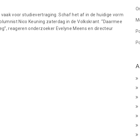
On
 vaak voor studievertraging. Schaf het af in de huidige vorm
M
columnist Nico Keuning zaterdag in de Volkskrant. “Daarmee
weg”, reageren onderzoeker Evelyne Meens en directeur
P
Po
A