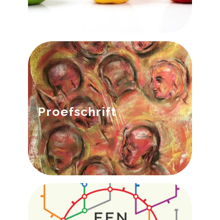
Download
Details
Meens, E.E.M. (2018). Motivation: Individual
differences in students’ educational choices
and study success. (Doctoral dissertation).
Proefschrift
Tilburg University.
Download
Details