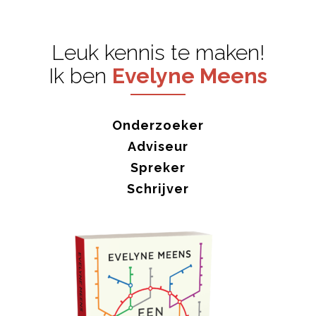
a
t
Leuk kennis te maken!
i
Ik ben
Evelyne Meens
o
n
Onderzoeker
Adviseur
Spreker
Schrijver