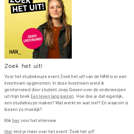
a
t
i
o
n
Zoek het uit!
Voor het studiekeuze event Zoek het uit! van de HAN is er een
livestream opgenomen. In deze livestream werd ik
geïnterviewd door student Joep Giesen over de onderwerpen
uit mijn boek
Een leven lang kiezen
: Hoe doe je dat eigenlijk,
een studiekeuze maken? Wat werkt en wat niet? En waarom is
kiezen zo moeilijk?
Klik
hier
voor het interview.
Hier
vind je meer over het event ‘Zoek het uit!’