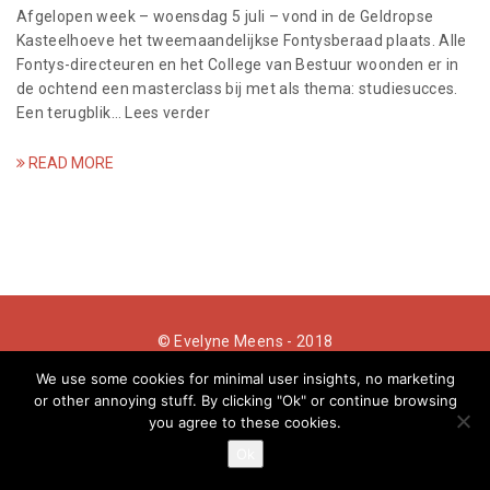
a
Afgelopen week – woensdag 5 juli – vond in de Geldropse
Kasteelhoeve het tweemaandelijkse Fontysberaad plaats. Alle
t
Fontys-directeuren en het College van Bestuur woonden er in
de ochtend een masterclass bij met als thema: studiesucces.
i
Een terugblik… Lees verder
o
READ MORE
n
© Evelyne Meens - 2018
We use some cookies for minimal user insights, no marketing
or other annoying stuff. By clicking "Ok" or continue browsing
info@evelynemeens.com | kvk: 80237037 | btw:NL003411774B39
you agree to these cookies.
Ok