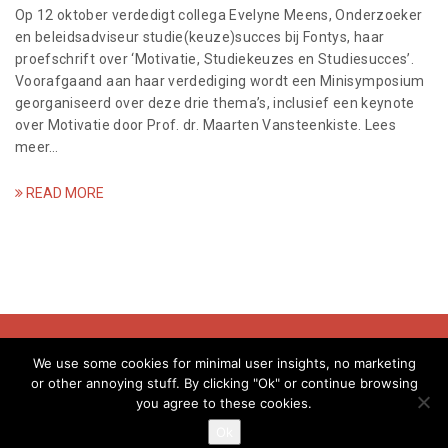
a
Op 12 oktober verdedigt collega Evelyne Meens, Onderzoeker
en beleidsadviseur studie(keuze)succes bij Fontys, haar
t
proefschrift over ‘Motivatie, Studiekeuzes en Studiesucces’.
Voorafgaand aan haar verdediging wordt een Minisymposium
i
georganiseerd over deze drie thema’s, inclusief een keynote
over Motivatie door Prof. dr. Maarten Vansteenkiste. Lees
o
meer…
n
READ MORE
© Evelyne Meens - 2018
We use some cookies for minimal user insights, no marketing
or other annoying stuff. By clicking "Ok" or continue browsing
you agree to these cookies.
info@evelynemeens.com | kvk: 80237037 | btw:NL003411774B39
Ok