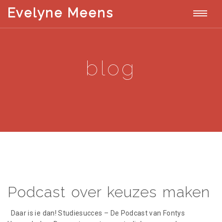
T
Evelyne Meens
E
v
o
e
l
g
y
blog
n
g
e
M
l
e
e
e
n
s
n
a
v
Podcast over keuzes maken
i
g
Daar is ie dan! Studiesucces – De Podcast van Fontys