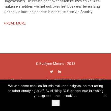
Hogescholen. De eerste gaat over studiekeuzes en keuzes
a
maken en hebben we het ook over het boek een leven lang
kiezen. Je kunt de podcast hier beluisteren via Spotify.
t
i
READ MORE
o
n
© Evelyne Meens - 2018
info@evelynemeens.com | kvk: 80237037 | btw:NL003411774B39
We use some cookies for minimal user insights, no marketing
or other annoying stuff. By clicking "Ok" or continue browsing
you agree to these cookies.
Ok