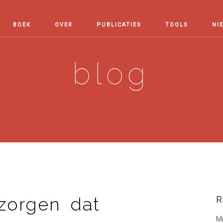
BOEK
OVER
PUBLICATIES
TOOLS
NI
blog
 zorgen dat
R
Mi