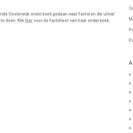
On
nda Oosterwijk onderzoek gedaan naar factoren die uitval
M
 te doen. Klik
hier
voor de factsheet van haar onderzoek.
P
Po
A