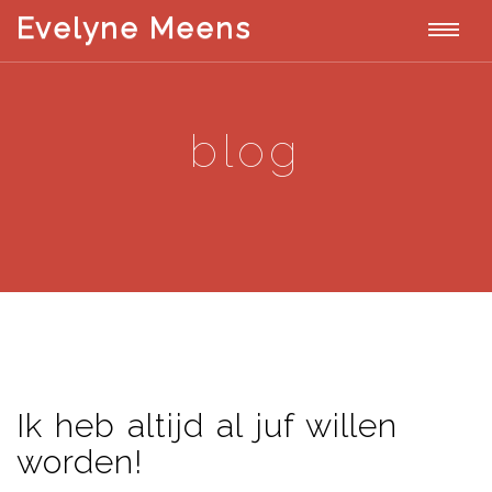
T
Evelyne Meens
E
v
o
e
l
g
y
blog
n
g
e
M
l
e
e
e
n
s
n
a
v
Ik heb altijd al juf willen
i
worden!
g