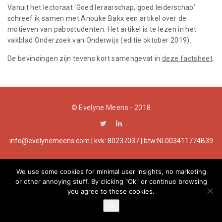
a
Vanuit het lectoraat ‘Goed leraarschap, goed leiderschap’
schreef ik samen met Anouke Bakx een artikel over de
t
motieven van pabostudenten. Het artikel is te lezen in het
vakblad Onderzoek van Onderwijs (editie oktober 2019).
i
De bevindingen zijn tevens kort samengevat in
deze factsheet
.
o
n
© Evelyne Meens - 2018
info@evelynemeens.com | kvk: 80237037 | btw:NL003411774B39
We use some cookies for minimal user insights, no marketing
or other annoying stuff. By clicking "Ok" or continue browsing
you agree to these cookies.
Ok