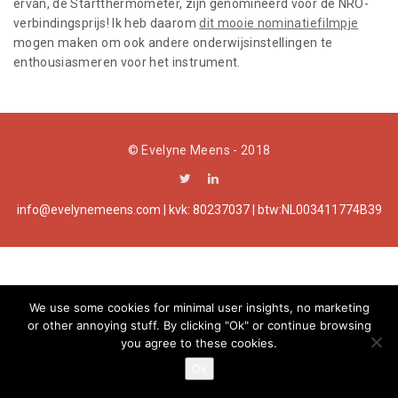
ervan, de Startthermometer, zijn genomineerd voor de NRO-
a
verbindingsprijs! Ik heb daarom
dit mooie nominatiefilmpje
mogen maken om ook andere onderwijsinstellingen te
t
enthousiasmeren voor het instrument.
i
o
© Evelyne Meens - 2018
n
info@evelynemeens.com | kvk: 80237037 | btw:NL003411774B39
We use some cookies for minimal user insights, no marketing
or other annoying stuff. By clicking "Ok" or continue browsing
you agree to these cookies.
Ok