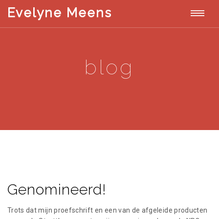
T
Evelyne Meens
E
v
o
e
l
g
y
blog
n
g
e
M
l
e
e
e
n
s
n
a
v
Genomineerd!
i
g
Trots dat mijn proefschrift en een van de afgeleide producten